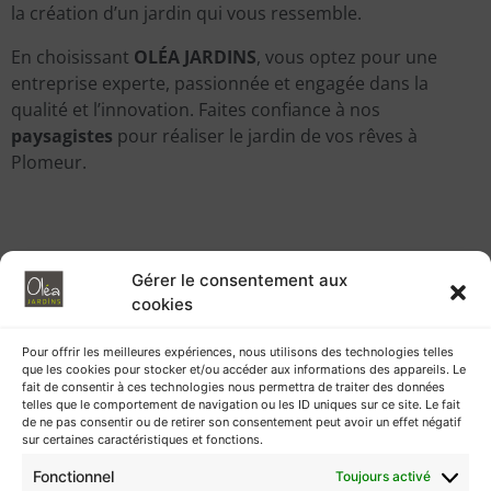
la création d’un jardin qui vous ressemble.
En choisissant
OLÉA JARDINS
, vous optez pour une
entreprise experte, passionnée et engagée dans la
qualité et l’innovation. Faites confiance à nos
paysagistes
pour réaliser le jardin de vos rêves à
Plomeur.
Gérer le consentement aux
cookies
Pour offrir les meilleures expériences, nous utilisons des technologies telles
que les cookies pour stocker et/ou accéder aux informations des appareils. Le
fait de consentir à ces technologies nous permettra de traiter des données
telles que le comportement de navigation ou les ID uniques sur ce site. Le fait
de ne pas consentir ou de retirer son consentement peut avoir un effet négatif
sur certaines caractéristiques et fonctions.
Fonctionnel
Toujours activé