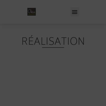
RÉALISATION
TERRASSE
MURET &
JARDINIÈRE
BOIS, COMPOSITE,