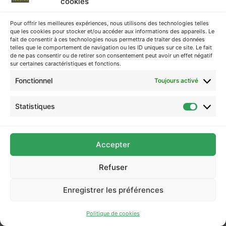
cookies
projet. Notre équipe se fera un plaisir de vous
accompagner et de mettre son expertise à votre service.
Pour offrir les meilleures expériences, nous utilisons des technologies telles
que les cookies pour stocker et/ou accéder aux informations des appareils. Le
Retrouvez toutes nos coordonnées sur notre page
fait de consentir à ces technologies nous permettra de traiter des données
Contact – Demande de devis
. Nous sommes impatients
telles que le comportement de navigation ou les ID uniques sur ce site. Le fait
de ne pas consentir ou de retirer son consentement peut avoir un effet négatif
de collaborer avec vous pour créer le jardin de vos
sur certaines caractéristiques et fonctions.
rêves.
Fonctionnel
Toujours activé
Statistiques
Accepter
Refuser
Enregistrer les préférences
Politique de cookies